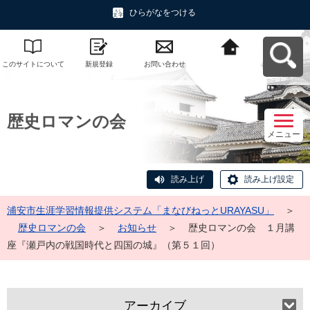
ひらがなをつける
このサイトについて
新規登録
お問い合わせ
浦安市生涯学習情報
提供システム「まな
びねっと
URAYASU」へ戻る
歴史ロマンの会
メニュー
読み上げ
読み上げ設定
浦安市生涯学習情報提供システム「まなびねっとURAYASU」
＞
歴史ロマンの会
＞
お知らせ
＞
歴史ロマンの会 １月講
座『瀬戸内の戦国時代と四国の城』（第５１回）
アーカイブ