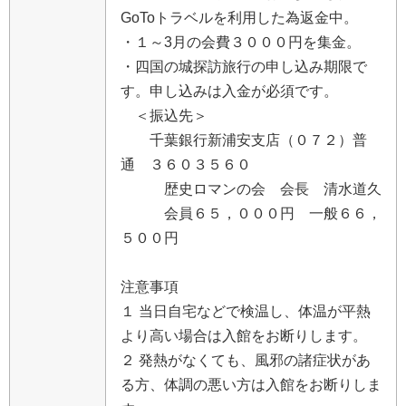
G
o
T
o
ト
ラ
ベ
ル
を
利
用
し
た
為
返
金
中
。
・
１
～
3
月
の
会
費
３
０
０
０
円
を
集
金
。
・
四
国
の
城
探
訪
旅
行
の
申
し
込
み
期
限
で
す
。
申
し
込
み
は
入
金
が
必
須
で
す
。
＜
振
込
先
＞
千
葉
銀
行
新
浦
安
支
店
（
０
７
２
）
普
通
３
６
０
３
５
６
０
歴
史
ロ
マ
ン
の
会
会
長
清
水
道
久
会
員
６
５
，
０
０
０
円
一
般
６
６
，
５
０
０
円
注
意
事
項
１
当
日
自
宅
な
ど
で
検
温
し
、
体
温
が
平
熱
よ
り
高
い
場
合
は
入
館
を
お
断
り
し
ま
す
。
２
発
熱
が
な
く
て
も
、
風
邪
の
諸
症
状
が
あ
る
方
、
体
調
の
悪
い
方
は
入
館
を
お
断
り
し
ま