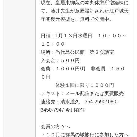
現
在
、
皇
居
東
御
苑
の
本
丸
休
憩
所
増
築
棟
に
て
、
藤
井
先
生
が
意
匠
設
計
さ
れ
た
江
戸
城
天
守
閣
復
元
模
型
を
、
無
料
で
公
開
中
。
日
程
：
1
月
１
３
日
水
曜
日
１
０
：
０
０
～
１
２
：
０
０
場
所
：
当
代
島
公
民
館
第
２
会
議
室
入
会
金
：
５
０
０
円
会
費
：
１
０
０
０
円
/
月
非
会
員
：
１
５
０
０
円
体
験
１
回
に
限
り
１
０
０
０
円
テ
キ
ス
ト
：
メ
ー
ル
配
信
ま
た
は
実
費
販
売
連
絡
先
：
清
水
道
久
3
5
4
-
2
5
9
0
/
0
8
0
-
3
4
5
0
-
7
9
4
7
今
川
在
住
会
員
の
方
々
へ
・
１
０
月
に
群
馬
の
城
旅
行
に
参
加
し
た
方
へ