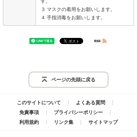
す
。
３
マ
ス
ク
の
着
用
を
お
願
い
し
ま
す
。
４
手
指
消
毒
を
お
願
い
し
ま
す
。
ページの先頭に戻る
このサイトについて
よくある質問
免責事項
プライバシーポリシー
利用規約
リンク集
サイトマップ