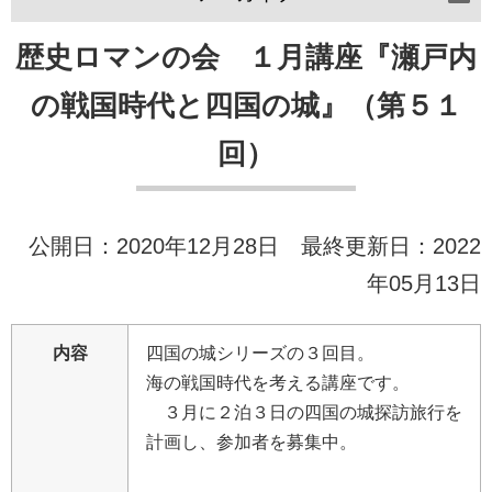
歴史ロマンの会 １月講座『瀬戸内
の戦国時代と四国の城』（第５１
回）
公開日：2020年12月28日 最終更新日：2022
年05月13日
内容
四
国
の
城
シ
リ
ー
ズ
の
３
回
目
。
海
の
戦
国
時
代
を
考
え
る
講
座
で
す
。
３
月
に
２
泊
３
日
の
四
国
の
城
探
訪
旅
行
を
計
画
し
、
参
加
者
を
募
集
中
。