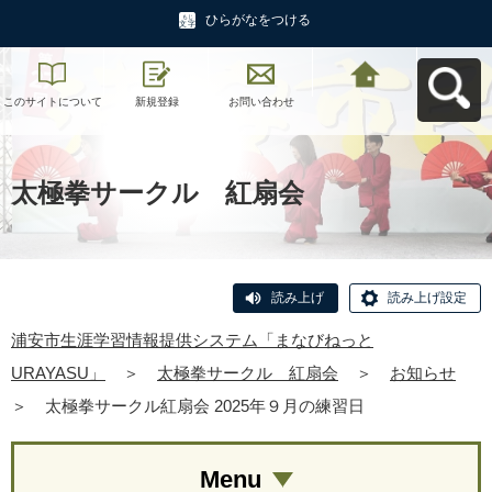
ひらがなをつける
このサイトについて
新規登録
お問い合わせ
浦安市生涯学習情報
提供システム「まな
びねっと
URAYASU」へ戻る
太極拳サークル 紅扇会
読み上げ
読み上げ設定
浦安市生涯学習情報提供システム「まなびねっと
URAYASU」
＞
太極拳サークル 紅扇会
＞
お知らせ
＞
太極拳サークル紅扇会 2025年９月の練習日
Menu