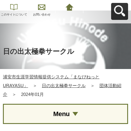
このサイトについて
お問い合わせ
浦安市生涯学習情報
提供システム「まな
びねっと
URAYASU」へ戻る
日の出太極拳サークル
浦安市生涯学習情報提供システム「まなびねっと
URAYASU」
＞
日の出太極拳サークル
＞
団体活動紹
介
＞
2024年01月
Menu