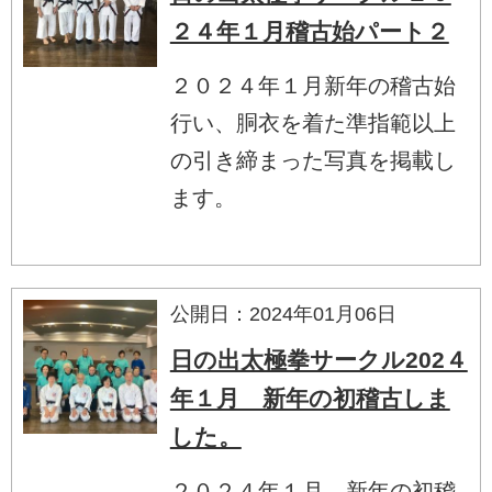
２４年１月稽古始パート２
２０２４年１月新年の稽古始
行い、胴衣を着た準指範以上
の引き締まった写真を掲載し
ます。
公開日：2024年01月06日
日の出太極拳サークル202４
年１月 新年の初稽古しま
した。
２０２４年１月 新年の初稽