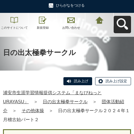
ひらがなをつける
このサイトについて
新規登録
お問い合わせ
浦安市生涯学習情報
提供システム「まな
びねっと
URAYASU」へ戻る
日の出太極拳サークル
読み上げ
読み上げ設定
浦安市生涯学習情報提供システム「まなびねっと
URAYASU」
＞
日の出太極拳サークル
＞
団体活動紹
介
＞
その他体操
＞
日の出太極拳サークル２０２４年１
月稽古始パート２