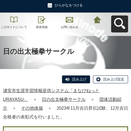
ひらがなをつける
このサイトについて
新規登録
お問い合わせ
浦安市生涯学習情報
提供システム「まな
びねっと
URAYASU」へ戻る
日の出太極拳サークル
読み上げ
読み上げ設定
浦安市生涯学習情報提供システム「まなびねっと
URAYASU」
＞
日の出太極拳サークル
＞
団体活動紹
介
＞
その他体操
＞
2023年11月吉日昇伝試験、12月吉日
合格者の表彰式を行いました。